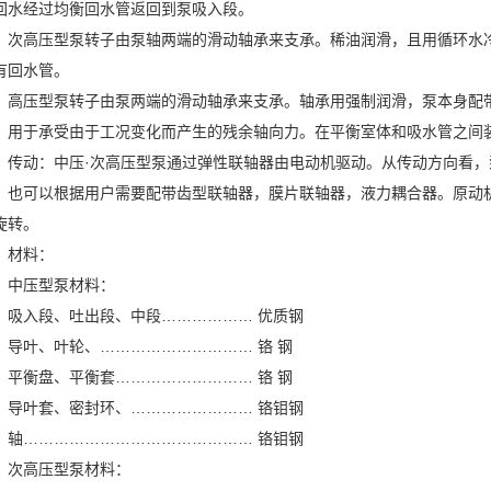
回水经过均衡回水管返回到泵吸入段。
次高压型泵转子由泵轴两端的滑动轴承来支承。稀油润滑，且用循环水
有回水管。
高压型泵转子由泵两端的滑动轴承来支承。轴承用强制润滑，泵本身配
。用于承受由于工况变化而产生的残余轴向力。在平衡室体和吸水管之间
传动：中压·次高压型泵通过弹性联轴器由电动机驱动。从传动方向看
，也可以根据用户需要配带齿型联轴器，膜片联轴器，液力耦合器。原动
旋转。
材料：
中压型泵材料：
吸入段、吐出段、中段……………… 优质钢
导叶、叶轮、………………………… 铬 钢
平衡盘、平衡套……………………… 铬 钢
导叶套、密封环、…………………… 铬钼钢
轴……………………………………… 铬钼钢
次高压型泵材料：