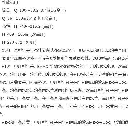
性能范围：
流量：Q=100～580m3／h(DG高压)
Q=36—180m3／h(中压次高压)
扬程：H=740～2150m(高压)
H=409—1056m(次高压)
H=270-672m(中压)
结构：本型泵是单壳体节段式多级离心泵。其吸入口和吐出口均垂直向
主要靠金属面密封外，并设有0型胶圈作为辅助密封。DGB型高压泵的吸
轴封：中压型泵采用碳素纤维编织物做为软填料并用冷却水冷却。次高压型泵
密封。填料压盖、填料腔用冷却水冷却。在轴封处装有可更换的轴套来保
根据用户需要采用机械密封。中压型泵转子由泵轴两端的滚动轴承来支承
平衡。均衡回水经过均衡回水管返回到泵吸入段。次高压型泵转子由泵轴
向推力采用平衡盘平衡。在平衡室和前段之间装有回水管。高压型泵转子
统，转子的轴向推力用平衡盘来平衡。且带有止推轴承，用于承受由于工
管。
轴承和平衡装置：中压型泵转子由泵轴两端的滚动轴承来支承。稀油润