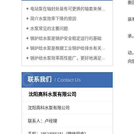
衡
电站泵在轴封处装有可更换的轴套来保护泵轴
简介水泵效率下降的原因
装
水泵常见的主要问题
承
锅炉给水泵是锅炉安全稳定运行的基础
锅炉给水泵是根据工业锅炉给排水有关规范开发的新产品
动
锅炉给水泵效率高性能广，更好地满足客户要求
向
C
联系我们
Contact Us
沈阳高科水泵有限公司
沈阳高科水泵有限公司
联系人：卢经理
手机：18624066181（微信同步）