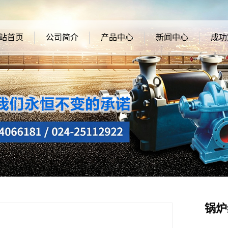
站首页
公司简介
产品中心
新闻中心
成功
公司简介
给水泵
公司新闻
成功
企业文化
锅炉给水泵
行业资讯
ZDG型中压锅炉给水泵
常见问题
LDTN型凝结水泵
JNT、DNT型凝结水泵
N、NL型冷凝泵
H型立式斜流泵
Sh型双吸离心泵
锅炉
多级离心泵