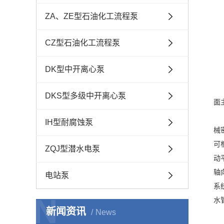
ZA、ZE型石油化工流程泵
CZ型石油化工流程泵
DK型中开离心泵
DKS型多级中开离心泵
面
IH型耐腐蚀泵
械
可
ZQJ型潜水电泵
动
轴
电站泵
系
N
水
新闻资讯
News