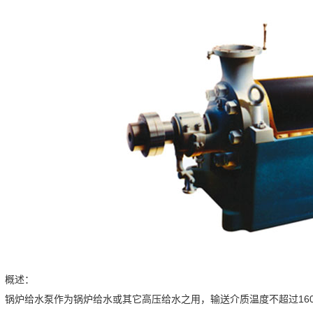
IH型耐腐蚀泵
ZQJ型潜水电泵
电站泵
概述：
锅炉给水泵作为锅炉给水或其它高压给水之用，输送介质温度不超过160℃