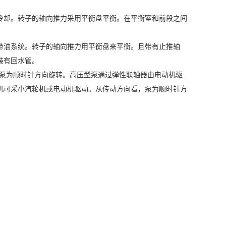
冷却。转子的轴向推力采用平衡盘平衡。在平衡室和前段之间
带油系统。转子的轴向推力用平衡盘来平衡。且带有止推轴
装有回水管。
，泵为顺时针方向旋转。高压型泵通过弹性联轴器由电动机驱
机可采小汽轮机或电动机驱动。从传动方向看，泵为顺时针方