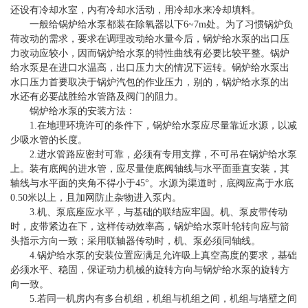
还设有冷却水室，内有冷却水活动，用冷却水来冷却填料。
一般给锅炉给水泵都装在除氧器以下6~7m处。为了习惯锅炉负
荷改动的需求，要求在调理改动给水量今后，锅炉给水泵的出口压
力改动应较小，因而锅炉给水泵的特性曲线有必要比较平整。锅炉
给水泵是在进口水温高，出口压力大的情况下运转。锅炉给水泵出
水口压力首要取决于锅炉汽包的作业压力，别的，锅炉给水泵的出
水还有必要战胜给水管路及阀门的阻力。
锅炉给水泵的安装方法：
1.在地理环境许可的条件下，锅炉给水泵应尽量靠近水源，以减
少吸水管的长度。
2.进水管路应密封可靠，必须有专用支撑，不可吊在锅炉给水泵
上。装有底阀的进水管，应尽量使底阀轴线与水平面垂直安装，其
轴线与水平面的夹角不得小于45°。水源为渠道时，底阀应高于水底
0.50米以上，且加网防止杂物进入泵内。
3.机、泵底座应水平，与基础的联结应牢固。机、泵皮带传动
时，皮带紧边在下，这样传动效率高，锅炉给水泵叶轮转向应与箭
头指示方向一致；采用联轴器传动时，机、泵必须同轴线。
4.锅炉给水泵的安装位置应满足允许吸上真空高度的要求，基础
必须水平、稳固，保证动力机械的旋转方向与锅炉给水泵的旋转方
向一致。
5.若同一机房内有多台机组，机组与机组之间，机组与墙壁之间