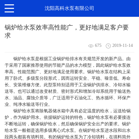
沈阳高科水泵有限公司
锅炉给水泵效率高性能广，更好地满足客户要
求
675
2019-11-14
锅炉给水泵是根据工业锅炉给排水有关规范开发的新产品。由
于采用了国家推荐使用的节能产品的水力模型，因此锅炉给水泵效
率高、性能范围广、更好地满足使用要求。锅炉给水泵在结构上采
用了卧式、多级泵分段形式，因而运转安全、平稳、噪音低、寿命
长、安装维修方便。此型泵特别适用于工业锅炉供排水、冷却水输
送等。也可以通过改变材质、密封形式和增加冷却系统用于输送热
水、油品、腐蚀介质等，广泛适用于石油化工、热水循环、环保产
业、纯净水输送等行业。
锅炉给水泵将除氧器储水箱中具有必定温度的给水，运送给锅
炉，作为锅炉用水。依据锅炉运转的特色，锅炉给水泵有必要接连
不断地运转，确保锅炉给水，然后确保锅炉安全出产的要求。锅炉
给水泵一般都是选用多级离心式水泵。在锅炉给水泵进水段和出水
段两头都装有填料筒。有的锅炉给水泵为了冷却填料，在填料筒外